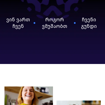
სწრაფვით ვაბრუნებთ ადამიანებს IT
ინდუსტრიის ფოკუსში.
ვინ ვართ
როგორ
ჩვენი
ჩვენ
ვმუშაობთ
გუნდი