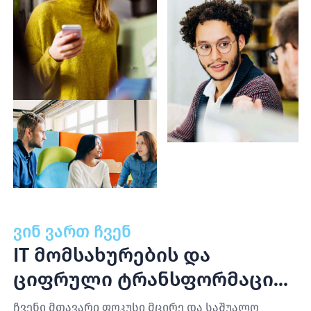
ვინ ვართ ჩვენ
IT მომსახურების და
ციფრული ტრანსფორმაციის
საკონსულტაციო კომპანია
ჩვენი მთავარი ფოკუსი მცირე და საშუალო