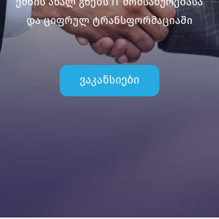
ქმნის ახალ გზებს IT მომსახურებასა
და ციფრულ ტრანსფორმაციაში
ვაკანსიები