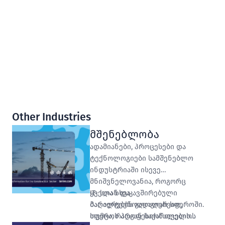
Other Industries
მშენებლობა
ადამიანები, პროცესები და
ტექნოლოგიები სამშენებლო
ინდუსტრიაში ისევე
მნიშვნელოვანია, როგორც
ყველა სხვა
IT- სთან დაკავშირებული
მაღალტექნოლოგიურ სფეროში.
ბარიერების გადალახვით,
თუმცა, რადგან საქართველოს
სფეროს პროფესიონალების