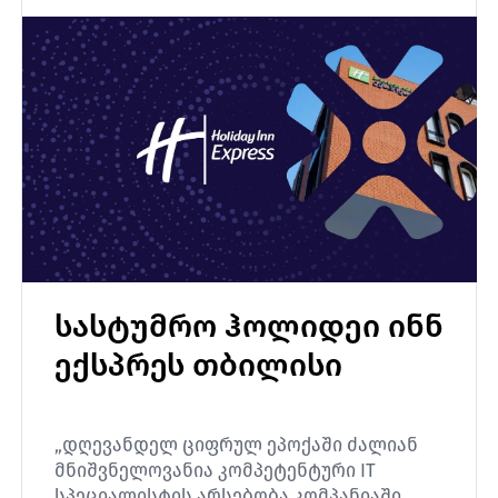
კმაყოფილების ძლიერი საფუძველი,
რითაც SKYHI წლებია ინარჩუნებს
ჩვენისასურველი IT პარტნიორის
პოზიციას.”
სასტუმრო ჰოლიდეი ინნ
ექსპრეს თბილისი
„დღევანდელ ციფრულ ეპოქაში ძალიან
მნიშვნელოვანია კომპეტენტური IT
სპეციალისტის არსებობა კომპანიაში.