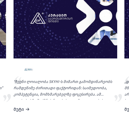
"ჩვენი ლოიალობა SKYHI-ს მიმართ გამომდინარეობს
„დ
ი”
რამდენიმე ძირითადი ფაქტორიდან: საიმედოობა,
მნ
კომპეტენცია, მომხმარებელზე ფოკუსირება. ამ
არ
თვისებებმა შექმნეს ნდობისადა კმაყოფილების
სა
ძლიერი საფუძველი, რითაც SKYHI წლებია ინარჩუნებს
პრ
მეტი
მ
ჩვენისასურველი IT პარტნიორის პოზიციას.”
მი
მო