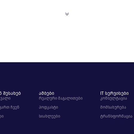
ნ შესახებ
ამბები
IT სერვისები
ავალი
რეალური მაგალითები
კონსულტაცია
 ვართ ჩვენ
პოდკასტი
მომსახურება
დი
სიახლეები
ტრანსფორმაცია