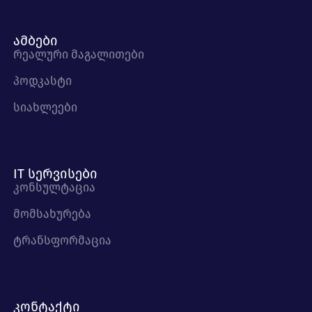
ამბები
რეალური მაგალითები
პოდკასტი
სიახლეები
IT სერვისები
კონსულტაცია
მომსახურება
ტრანსფორმაცია
კონტაქტი